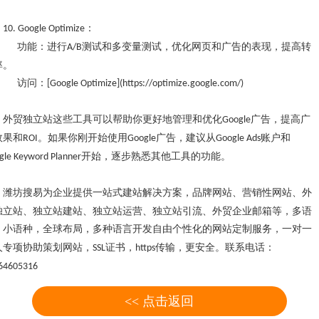
：
10. Google Optimize
功能：进行
测试和多变量测试，优化网页和广告的表现，提高转
A/B
率。
访问：
[Google Optimize](https://optimize.google.com/)
外贸独立站这些工具可以帮助你更好地管理和优化
广告，提高广
Google
效果和
。如果你刚开始使用
广告，建议从
账户和
ROI
Google
Google Ads
开始，逐步熟悉其他工具的功能。
gle Keyword Planner
潍坊
搜易为企业提供一站式建站解决方案，品牌网站、营销性网站、外
独立站
、独立站建站、独立站运营、独立站引流、外贸企业邮箱等，多语
，小语种，全球布局，多种语言开发
自由个性化的
网站定制服务，
一对一
人专项
协助策划网站，
证书，
传输，更安全。联系电话：
SSL
https
64605316
<< 点击返回