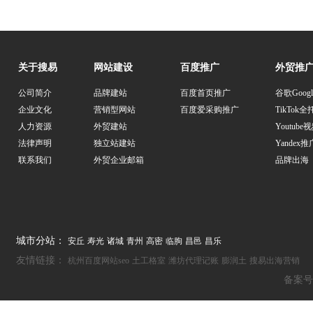
关于搜易
网站建设
百度推广
外贸推
公司简介
品牌建站
百度首页推广
谷歌Goog
企业文化
营销型网站
百度爱采购推广
TikTok
人力资源
外贸建站
Youtub
法律声明
独立站建站
Yandex推
联系我们
外贸企业邮箱
品牌出海
城市分站：
安丘
寿光
诸城
青州
高密
临朐
昌邑
昌乐
友情链接：
杭州百度网站seo
土工格室
潍坊代理记账
膨润土
搜易出海营销
备案号